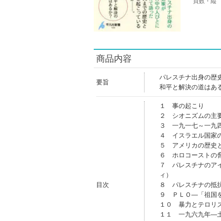
頁数・縦
商品内容
パレスチナ出身の歴
要旨
和平と解決の道はあ
１ 事の起こり
２ シオニズムの主
３ 一九一七～一九
４ イスラエル国家
５ アメリカの歴史
６ ホロコーストの
７ パレスチナのア
ィ）
目次
８ パレスチナの抵
９ ＰＬＯ―「祖国
１０ 暴力とテロリ
１１ 一九六九年―