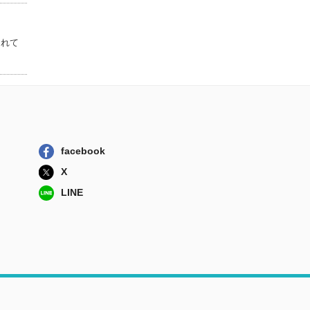
たちが地球を守る
法政大学出版局
機械状エロス 日
されて
本へのまなざし
河出書房新社
ダーウィンの隠さ
れた素顔 人間...
法政大学出版局
ドゥルーズとガタ
リ交差的評伝
facebook
河出書房新社
X
LINE