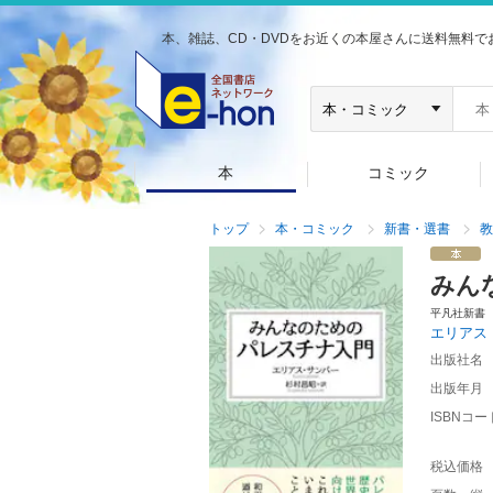
本、雑誌、CD・DVDをお近くの本屋さんに送料無料で
本
コミック
トップ
本・コミック
新書・選書
教
みん
平凡社新書
エリアス
出版社名
出版年月
ISBNコー
税込価格