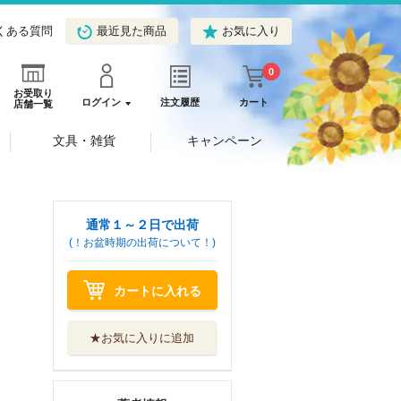
くある質問
最近見た商品
お気に入り
0
お受取り
ログイン
注文履歴
カート
店舗一覧
文具・雑貨
キャンペーン
通常１～２日で出荷
(！お盆時期の出荷について！)
カートに入れる
★お気に入りに追加