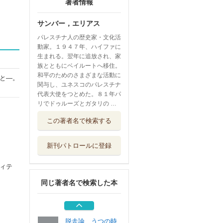
著者情報
サンバー，エリアス
パレスチナ人の歴史家・文化活
動家。１９４７年、ハイファに
生まれる。翌年に追放され、家
族とともにベイルートへ移住。
和平のためのさまざまな活動に
と―。
関与し、ユネスコのパレスチナ
代表大使をつとめた。８１年パ
リでドゥルーズとガタリの …
機械状エロス 日
この著者名で検索する
本へのまなざし
河出書房新社
新刊パトロールに登録
ダーウィンの隠さ
れた素顔 人間...
ィテ
法政大学出版局
同じ著者名で検索した本
ドゥルーズとガタ
リ交差的評伝
河出書房新社
脱走論 うつの時