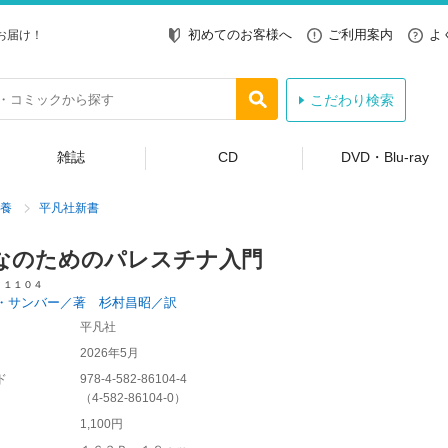
初めてのお客様へ
ご利用案内
よ
お届け！
こだわり検索
雑誌
CD
DVD・Blu-ray
養
平凡社新書
なのためのパレスチナ入門
 １１０４
・サンバー／著 杉村昌昭／訳
平凡社
2026年5月
ド
978-4-582-86104-4
（
4-582-86104-0
）
1,100円