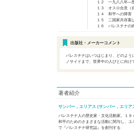
１２ 一九八八年―
１３ オスロ合意（
１４ 和平への障害
１５ 二国家共存案
１６ パレスチナの
出版社・メーカーコメント
パレスチナはいつはじまり、どのよう
ノサイドまで、世界中の人びとに向け
著者紹介
サンバー，エリアス (サンバー，エリ
パレスチナ人の歴史家・文化活動家。１９
和平のためのさまざまな活動に関与し、ユ
で『パレスチナ研究誌』を創刊する