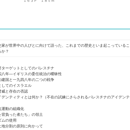
１６３Ｐ １８ｃｍ
史家が世界中の人びとに向けて語った、これまでの歴史といま起こっているこ
るか？
要ターゲットとしてのパレスチナ
四八年―イギリスの委任統治の曖昧性
の建国と一九四八年の二つの戦争
としてのイスラエル
脅威と存在の否認
イデンティティとは何か？（不在の試練にさらされるパレスチナのアイデンテ
抗運動の組織化
を背負った者たち」の領土
ズムの使用
土地分割の原則に向かって