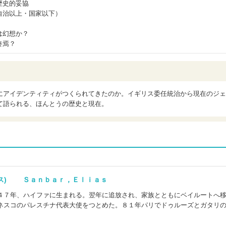
歴史的妥協
自治以上・国家以下）
は幻想か？
終焉？
にアイデンティティがつくられてきたのか。イギリス委任統治から現在のジェ
て語られる、ほんとうの歴史と現在。
アス) Ｓａｎｂａｒ，Ｅｌｉａｓ
４７年、ハイファに生まれる。翌年に追放され、家族とともにベイルートへ
ネスコのパレスチナ代表大使をつとめた。８１年パリでドゥルーズとガタリ