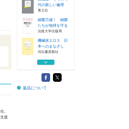
代の新しい倫理
青土社
細菌万歳！ 細菌
たちが地球を守る
法政大学出版局
機械状エロス 日
本へのまなざし
河出書房新社
ダーウィンの隠さ
れた素顔 人間...
法政大学出版局
ドゥルーズとガタ
返品について
リ交差的評伝
河出書房新社
脱走論 うつの時
代の新しい倫理
移住。
青土社
の支援
細菌万歳！ 細菌