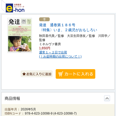
発達 通巻第１８６号
〈特集〉いま、２歳児がおもしろい
秋田喜代美／監修 大豆生田啓友／監修 川田学／
監修
ミネルヴァ書房
1,650円
通常１～２日で出荷
(！お盆時期の出荷について！)
商品情報
出版年月：
2026年5月
ISBNコード：
978-4-623-10098-9
(
4-623-10098-7
)