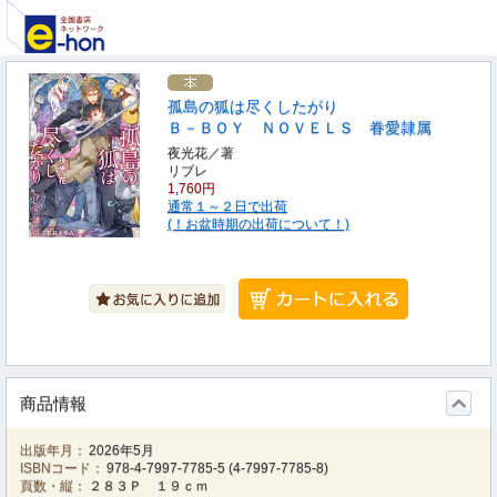
孤島の狐は尽くしたがり
Ｂ－ＢＯＹ ＮＯＶＥＬＳ 眷愛隷属
夜光花／著
リブレ
1,760円
通常１～２日で出荷
(！お盆時期の出荷について！)
商品情報
出版年月：
2026年5月
ISBNコード：
978-4-7997-7785-5
(
4-7997-7785-8
)
頁数・縦：
２８３Ｐ １９ｃｍ