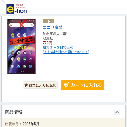
エゴサ厳禁
知念実希人／著
双葉社
770円
通常１～２日で出荷
(！お盆時期の出荷について！)
商品情報
出版年月：
2026年5月