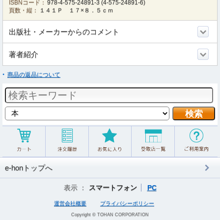
ISBNコード：
978-4-575-24891-3
(
4-575-24891-6
)
頁数・縦：
１４１Ｐ １７×８．５ｃｍ
出版社・メーカーからのコメント
著者紹介
商品の返品について
e-honトップへ
表示 ：
スマートフォン
PC
運営会社概要
プライバシーポリシー
Copyright © TOHAN CORPORATION