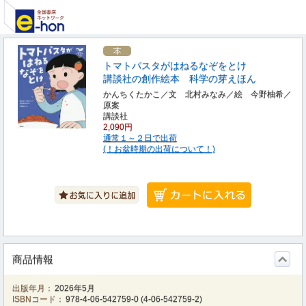
トマトパスタがはねるなぞをとけ
講談社の創作絵本 科学の芽えほん
かんちくたかこ／文 北村みなみ／絵 今野柚希／
原案
講談社
2,090円
通常１～２日で出荷
(！お盆時期の出荷について！)
商品情報
出版年月：
2026年5月
ISBNコード：
978-4-06-542759-0
(
4-06-542759-2
)