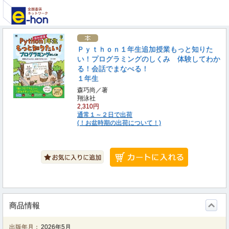
Ｐｙｔｈｏｎ１年生追加授業もっと知りた
い！プログラミングのしくみ 体験してわか
る！会話でまなべる！
１年生
森巧尚／著
翔泳社
2,310円
通常１～２日で出荷
(！お盆時期の出荷について！)
商品情報
出版年月：
2026年5月