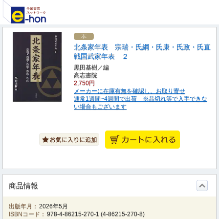
北条家年表 宗瑞・氏綱・氏康・氏政・氏直
戦国武家年表 ２
黒田基樹／編
高志書院
2,750円
メーカーに在庫有無を確認し、お取り寄せ
通常1週間~4週間で出荷 ※品切れ等で入手できな
い場合もございます
商品情報
出版年月：
2026年5月
ISBNコード：
978-4-86215-270-1
(
4-86215-270-8
)