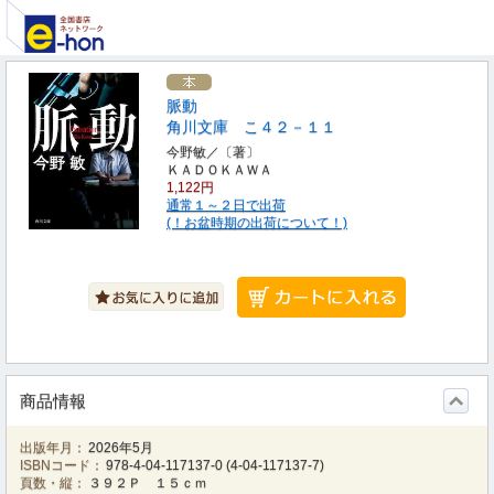
脈動
角川文庫 こ４２－１１
今野敏／〔著〕
ＫＡＤＯＫＡＷＡ
1,122円
通常１～２日で出荷
(！お盆時期の出荷について！)
商品情報
出版年月：
2026年5月
ISBNコード：
978-4-04-117137-0
(
4-04-117137-7
)
頁数・縦：
３９２Ｐ １５ｃｍ