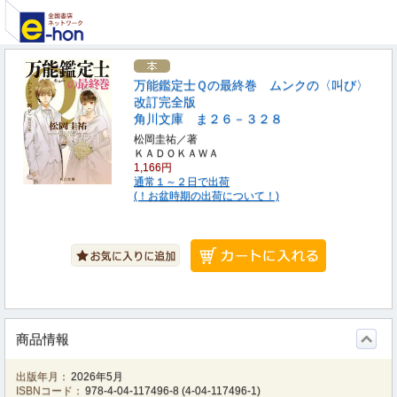
万能鑑定士Ｑの最終巻 ムンクの〈叫び〉
改訂完全版
角川文庫 ま２６－３２８
松岡圭祐／著
ＫＡＤＯＫＡＷＡ
1,166円
通常１～２日で出荷
(！お盆時期の出荷について！)
商品情報
出版年月：
2026年5月
ISBNコード：
978-4-04-117496-8
(
4-04-117496-1
)