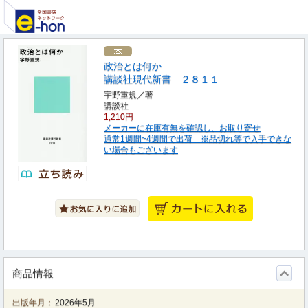
政治とは何か
講談社現代新書 ２８１１
宇野重規／著
講談社
1,210円
メーカーに在庫有無を確認し、お取り寄せ
通常1週間~4週間で出荷 ※品切れ等で入手できな
い場合もございます
商品情報
出版年月：
2026年5月