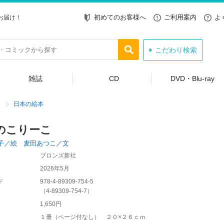
初めてのお客様へ
ご利用案内
よ
お届け！
こだわり検索
雑誌
CD
DVD・Blu-ray
日本の絵本
のこりーこ
子／絵 麦田あつこ／文
ブロンズ新社
2026年5月
ド
978-4-89309-754-5
（
4-89309-754-7
）
1,650円
１冊（ページ付なし） ２０×２６ｃｍ