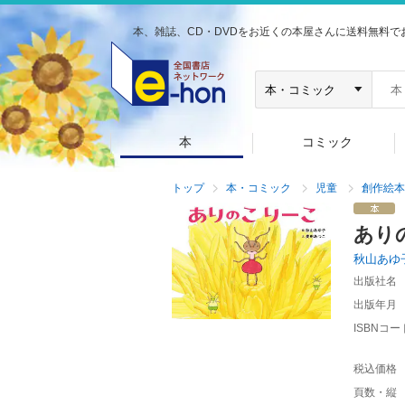
本、雑誌、CD・DVDをお近くの本屋さんに送料無料で
本
コミック
トップ
本・コミック
児童
創作絵本
あり
秋山あゆ
出版社名
出版年月
ISBNコー
税込価格
頁数・縦