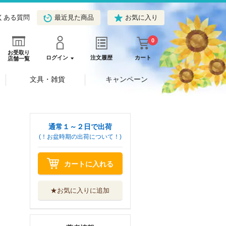
くある質問
最近見た商品
お気に入り
0
お受取り
ログイン
注文履歴
カート
店舗一覧
文具・雑貨
キャンペーン
通常１～２日で出荷
(！お盆時期の出荷について！)
カートに入れる
★お気に入りに追加