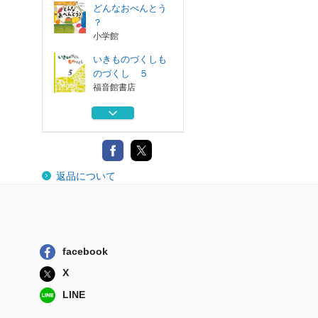
どんなおべんとう
？
小学館
いきものづくしも
のづくし ５
福音館書店
ねむねむこうさぎ
ブロンズ新社
こうさぎぽーん
返品について
ブロンズ新社
おふろ
ブロンズ新社
facebook
どんなおべんとう
X
？
小学館
LINE
いきものづくしも