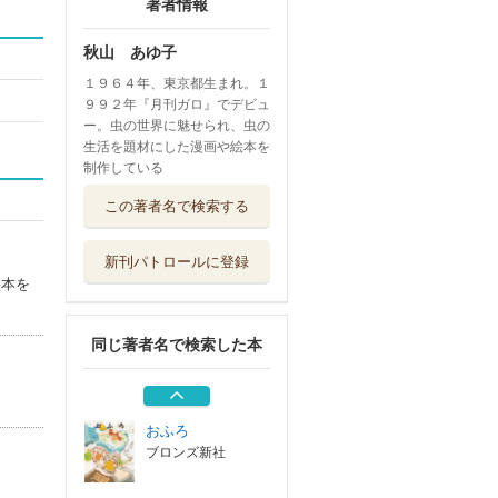
著者情報
秋山 あゆ子
１９６４年、東京都生まれ。１
９９２年『月刊ガロ』でデビュ
ー。虫の世界に魅せられ、虫の
生活を題材にした漫画や絵本を
制作している
いきものづくしも
この著者名で検索する
のづくし ５
福音館書店
新刊パトロールに登録
ねむねむこうさぎ
絵本を
ブロンズ新社
同じ著者名で検索した本
こうさぎぽーん
ブロンズ新社
おふろ
ブロンズ新社