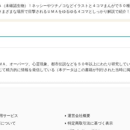
Ａ（未確認生物）！ネッシーやツチノコなどイラストと４コマまんがで５０種
さまざまな場所で目撃されるＵＭＡをゆるゆる４コマとしっかり解説で紹介！
)
ＭＡ、オーパーツ、心霊現象、都市伝説などを５０年以上にわたり研究して
じて精力的に情報を発信している（本データはこの書籍が刊行された当時に
用サービス
運営会社概要
店について
特定商取引法に基づく表示