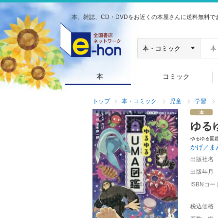
本、雑誌、CD・DVDをお近くの本屋さんに送料無料で
本
コミック
トップ
本・コミック
児童
学習
ゆる
ゆるゆる図
かげ／ま
出版社名
出版年月
ISBNコー
税込価格