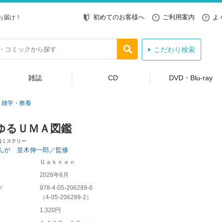
初めてのお客様へ
ご利用案内
よ
お届け！
こだわり検索
雑誌
CD
DVD・Blu-ray
雑学・教養
ゆるＵＭＡ図鑑
鑑ミステリー
んが 並木伸一郎／監修
Ｇａｋｋｅｎ
2026年6月
ド
978-4-05-206289-6
（
4-05-206289-2
）
1,320円