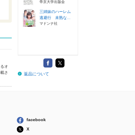
帝京大学出版会
三姉妹のハーレム
逃避行 未熟な...
マドンナ社
いるオ
掲載さ
返品について
facebook
X