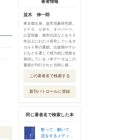
著者情報
並木 伸一郎
東京都出身。超常現象研究家。
ＵＦＯ、ＵＭＡ、オーパーツ、
心霊現象、都市伝説などを５０
年以上にわたり研究しているオ
カルト界の重鎮。出版物やテレ
ビなどを通じて精力的に情報を
発信している（本データはこの
書籍が刊行された当時に掲 …
この著者名で検索する
新刊パトロールに登録
同じ著者名で検索した本
斬って、解いて、
恋をするメディ...