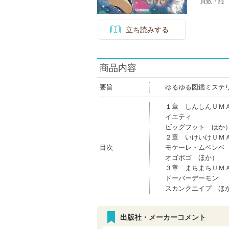
頁数・縦
立ち読みする
商品内容
要旨
ゆるゆる図鑑ミステ
１章 しんしんＵＭ
イエティ
ビッグフット ほか
２章 いけいけＵＭ
目次
モケーレ・ムベンベ
オゴポゴ ほか）
３章 まちまちＵＭ
ドーバーデーモン
スカンクエイプ ほ
出版社・メーカーコメント