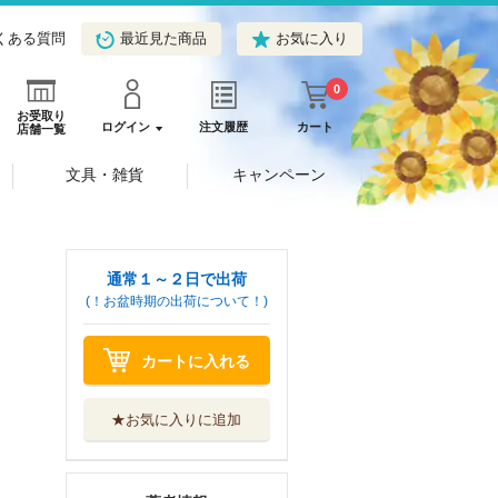
くある質問
最近見た商品
お気に入り
0
お受取り
ログイン
注文履歴
カート
店舗一覧
文具・雑貨
キャンペーン
通常１～２日で出荷
(！お盆時期の出荷について！)
カートに入れる
★お気に入りに追加