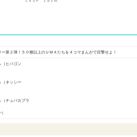
１４３Ｐ １９ｃｍ
リー第２弾！５０種以上のＵＭＡたちを４コマまんがで目撃せよ！
Ａ（ヒバゴン
）
Ａ（ネッシー
Ａ（チュパカブラ
か）