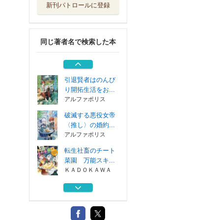
新刊パトロールに登録
無名の三流テイマ
ーは王都のはず...
アルファポリス
同じ著者名で検索した本
工芸職人はセカン
ドライフを謳歌...
アルファポリス
引退賢者はのんび
り開拓生活をお...
アルファポリス
破滅する悪役女帝
〈推し〉の婚約...
アルファポリス
転生社畜のチート
菜園 万能スキ...
ＫＡＤＯＫＡＷＡ
無名の三流テイマ
ーは王都のはず...
アルファポリス