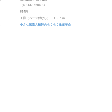
ド
978-4-8137-6604-9
（
4-8137-6604-8
）
814円
１冊（ページ付なし） １９ｃｍ
名
小さな魔道具技師のらくらく生産革命