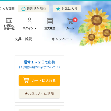
くある質問
最近見た商品
お気に入り
0
お受取り
ログイン
注文履歴
カート
店舗一覧
文具・雑貨
キャンペーン
通常１～２日で出荷
(！お盆時期の出荷について！)
カートに入れる
★お気に入りに追加
転生社畜のチート
菜園 万能スキ...
ＫＡＤＯＫＡＷＡ