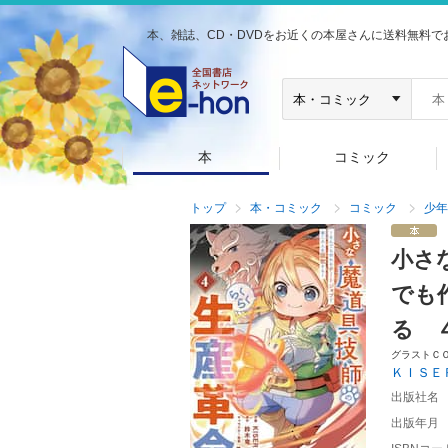
本、雑誌、CD・DVDをお近くの本屋さんに送料無料で
本
コミック
トップ
本・コミック
コミック
少年
小さ
でも
る 
グラストＣ
ＫＩＳＥ
出版社名
出版年月