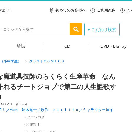
初めてのお客様へ
ご利用案内
よ
お届け！
こだわり検索
雑誌
CD
DVD・Blu-ray
（小中学生）
グラストＣＯＭＩＣＳ
な魔道具技師のらくらく生産革命 なん
作れるチートジョブで第二の人生謳歌す
４
ＯＭＩＣＳ き１－４
ＲＵ／作画 鈴木竜一／原作 ｒｉｒｉｔｔｏ／キャラクター原案
スターツ出版
2026年5月