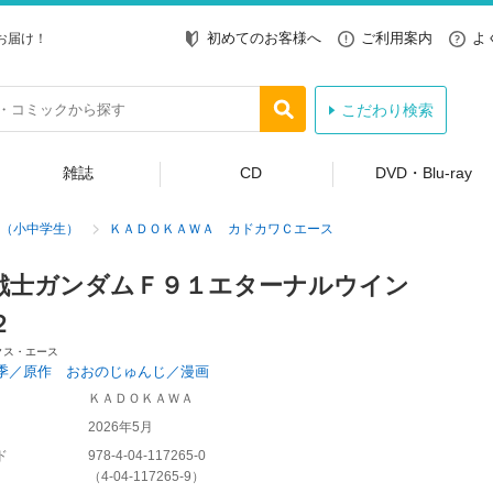
初めてのお客様へ
ご利用案内
よ
お届け！
こだわり検索
雑誌
CD
DVD・Blu-ray
（小中学生）
ＫＡＤＯＫＡＷＡ カドカワＣエース
戦士ガンダムＦ９１エターナルウイン
２
クス・エース
季／原作 おおのじゅんじ／漫画
ＫＡＤＯＫＡＷＡ
2026年5月
ド
978-4-04-117265-0
（
4-04-117265-9
）