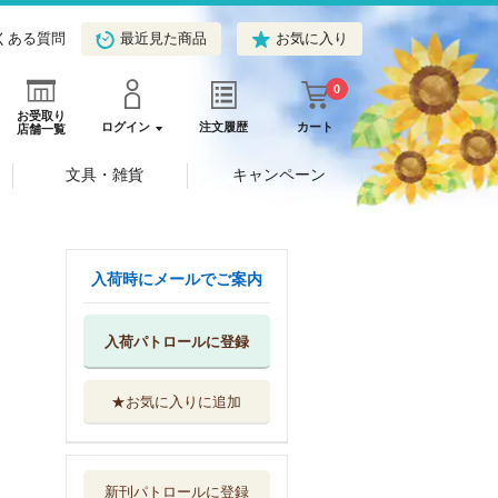
くある質問
最近見た商品
お気に入り
0
お受取り
ログイン
注文履歴
カート
店舗一覧
文具・雑貨
キャンペーン
入荷時にメールでご案内
入荷パトロールに登録
★お気に入りに追加
戦闘メカザブング
ルアナザー・ゲ...
小学館
新刊パトロールに登録