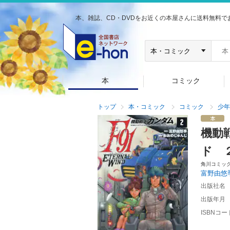
本、雑誌、CD・DVDをお近くの本屋さんに送料無料で
本
コミック
トップ
本・コミック
コミック
少年
機動
ド 
角川コミッ
富野由悠
出版社名
出版年月
ISBNコー