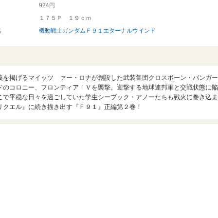
924円
１７５Ｐ １９ｃｍ
名
機動戦士ガンダムＦ９１エターナルウインド
義を掲げるマイッツ ァー・ロナが創設した武装集団クロスボーン・バンガー
ドのコロニー、フロンティアＩＶを襲撃。迎撃する地球連邦軍と交戦状態に陥
こで平穏な日々を過ごしていた学生シーブック・アノーたちも戦火に巻き込ま
リクエル』に続き描き出す『Ｆ９１』正編第２巻！