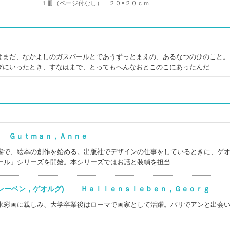
１冊（ページ付なし） ２０×２０ｃｍ
はまだ、なかよしのガスパールとであうずっとまえの、あるなつのひのこと。
びにいったとき、すなはまで、とってもへんなおとこのこにあったんだ…
) Ｇｕｔｍａｎ，Ａｎｎｅ
響で、絵本の創作を始める。出版社でデザインの仕事をしているときに、ゲ
ール」シリーズを開始。本シリーズではお話と装幀を担当
スレーベン，ゲオルグ) Ｈａｌｌｅｎｓｌｅｂｅｎ，Ｇｅｏｒｇ
水彩画に親しみ、大学卒業後はローマで画家として活躍。パリでアンと出会