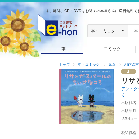
本、雑誌、CD・DVDをお近くの本屋さんに送料無料で
本
コミック
トップ
本・コミック
児童
創作絵本
リサ
アン・グ
く
出版社名
出版年月
ISBNコー
税込価格