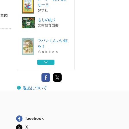
な一日
好学社
児童図
もりのおく
光村教育図書
ラパンくんいい旅
を！
Ｇａｋｋｅｎ
リサとガスパール
にほんへいく
河出書房新社
ゆらゆらなじかん
返品について
ＢＬ出版
スージーのふしぎ
な一日
好学社
facebook
もりのおく
X