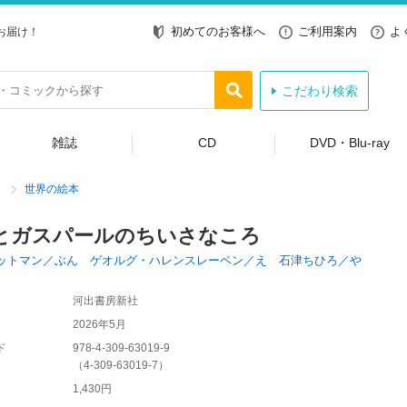
初めてのお客様へ
ご利用案内
よ
お届け！
こだわり検索
雑誌
CD
DVD・Blu-ray
世界の絵本
とガスパールのちいさなころ
ットマン／ぶん ゲオルグ・ハレンスレーベン／え 石津ちひろ／や
河出書房新社
2026年5月
ド
978-4-309-63019-9
（
4-309-63019-7
）
1,430円