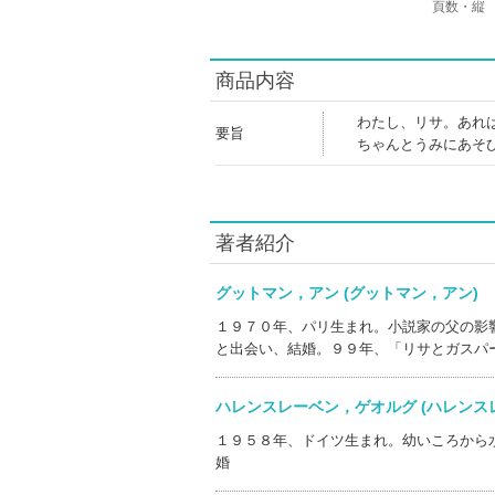
頁数・縦
商品内容
わたし、リサ。あれ
要旨
ちゃんとうみにあそ
著者紹介
グットマン，アン (グットマン，アン
１９７０年、パリ生まれ。小説家の父の影
と出会い、結婚。９９年、「リサとガスパ
ハレンスレーベン，ゲオルグ (ハレン
１９５８年、ドイツ生まれ。幼いころから
婚