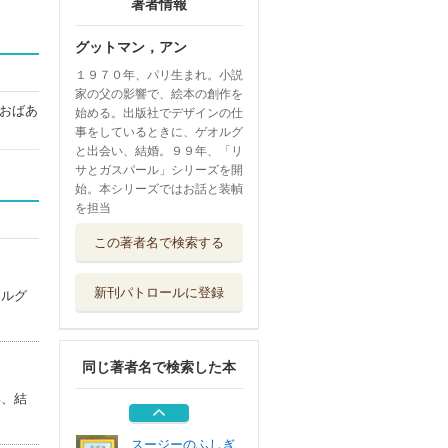
著者情報
グットマン，アン
１９７０年、パリ生まれ。小説
家の父の影響で、絵本の創作を
おばあ
始める。出版社でデザインの仕
事をしているときに、ゲオルグ
と出会い、結婚。９９年、「リ
サとガスパール」シリーズを開
始。本シリーズではお話と装幀
を担当
ラパンくんいい旅
この著者名で検索する
を！
Ｇａｋｋｅｎ
新刊パトロールに登録
オルグ
リサとガスパール
にほんへいく
河出書房新社
同じ著者名で検索した本
ゆらゆらなじかん
ＢＬ出版
い、結
スージーのふしぎ