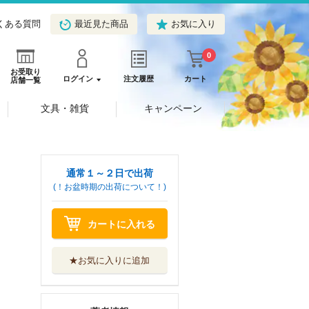
くある質問
最近見た商品
お気に入り
0
お受取り
ログイン
注文履歴
カート
店舗一覧
文具・雑貨
キャンペーン
通常１～２日で出荷
(！お盆時期の出荷について！)
カートに入れる
★お気に入りに追加