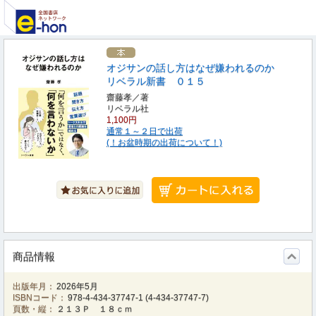
オジサンの話し方はなぜ嫌われるのか
リベラル新書 ０１５
齋藤孝／著
リベラル社
1,100円
通常１～２日で出荷
(！お盆時期の出荷について！)
商品情報
出版年月：
2026年5月
ISBNコード：
978-4-434-37747-1
(
4-434-37747-7
)
頁数・縦：
２１３Ｐ １８ｃｍ