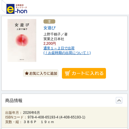
女遊び
上野千鶴子／著
実業之日本社
2,200円
通常１～２日で出荷
(！お盆時期の出荷について！)
商品情報
出版年月：
2026年6月
ISBNコード：
978-4-408-65193-4
(
4-408-65193-1
)
頁数・縦：
３８６Ｐ １９ｃｍ