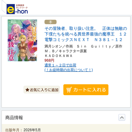
その冒険者、取り扱い注意。 正体は無敵の
下僕たちを統べる異世界最強の魔導王 １２
電撃コミックスＮＥＸＴ Ｎ３８１－１２
満月シオン／作画 Ｓｉｎ Ｇｕｉｌｔｙ／原作
Ｍ．Ｂ／キャラクター原案
ＫＡＤＯＫＡＷＡ
968円
通常１～２日で出荷
(！お盆時期の出荷について！)
商品情報
出版年月：
2026年5月