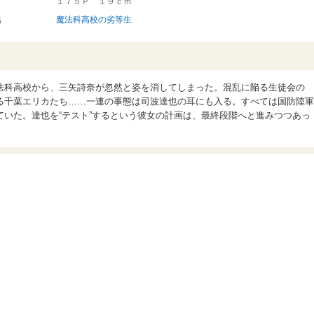
１７５Ｐ １９ｃｍ
名
魔法科高校の劣等生
法科高校から、三矢詩奈が忽然と姿を消してしまった。混乱に陥る生徒会の
る千葉エリカたち……一連の事態は司波達也の耳にも入る。すべては国防陸軍
いた。達也を“テスト”するという彼女の計画は、最終段階へと進みつつあっ