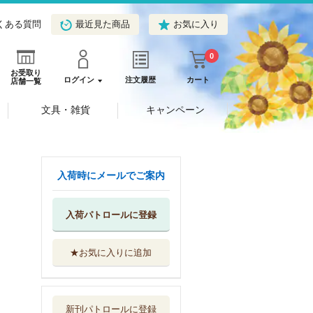
くある質問
最近見た商品
お気に入り
0
お受取り
ログイン
注文履歴
カート
店舗一覧
文具・雑貨
キャンペーン
入荷時にメールでご案内
入荷パトロールに登録
★お気に入りに追加
メイジアンカンパ
ニー １１
ＫＡＤＯＫＡＷＡ
新刊パトロールに登録