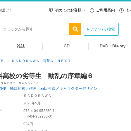
初めてのお客様へ
ご利用案内
よ
お届け！
こだわり検索
雑誌
CD
DVD・Blu-ray
ア
ＫＡＤＯＫＡＷＡ 電撃Ｃ ＮＥＸＴ
科高校の劣等生 動乱の序章編６
クスＮＥＸＴ Ｎ４５０－０８
原作 飛口芽衣／作画 石田可奈／キャラクターデザイン
ＫＡＤＯＫＡＷＡ
2026年5月
ド
978-4-04-952250-1
（
4-04-952250-0
）
924円