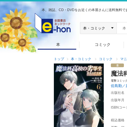
本、雑誌、CD・DVDをお近くの本屋さんに送料無料で
本
コミック
トップ
本・コミック
コミック
マニ
魔法
電撃コミッ
佐島勤／
出版社名
出版年月
ISBNコー
税込価格