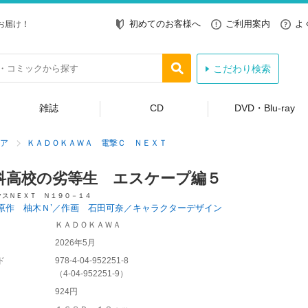
初めてのお客様へ
ご利用案内
よ
お届け！
こだわり検索
雑誌
CD
DVD・Blu-ray
ア
ＫＡＤＯＫＡＷＡ 電撃Ｃ ＮＥＸＴ
科高校の劣等生 エスケープ編５
クスＮＥＸＴ Ｎ１９０－１４
原作 柚木Ｎ’／作画 石田可奈／キャラクターデザイン
ＫＡＤＯＫＡＷＡ
2026年5月
ド
978-4-04-952251-8
（
4-04-952251-9
）
924円