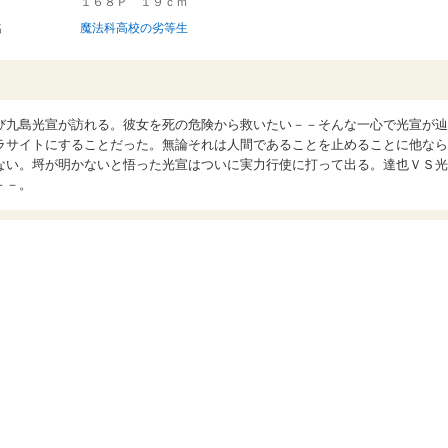
１６８Ｐ １９ｃｍ
名
魔法科高校の劣等生
び九島光宣が訪れる。彼女を死の危険から救いたい－－そんな一心で光宣が辿
ラサイトにすることだった。無論それは人間であることを止めることに他なら
ない。埒が明かないと悟った光宣はついに実力行使に打って出る。達也ＶＳ光
－－。