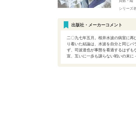
頁数・縦
シリーズ
出版社・メーカーコメント
二〇九七年五月。桜井水波の病室に再
り着いた結論は、水波を自分と同じパ
ず、司波達也が事態を看過するはずも
宣、互いに一歩も譲らない戦いの末に