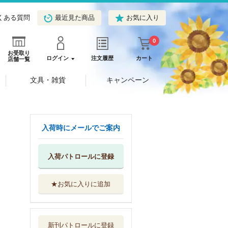
くある質問
最近見た商品
お気に入り
0
お受取り
ログイン
注文履歴
カート
店舗一覧
文具・雑貨
キャンペーン
入荷時にメールでご案内
入荷パトロールに登録
★お気に入りに追加
カレシがいるのに
１３
秋田書店
新刊パトロールに登録