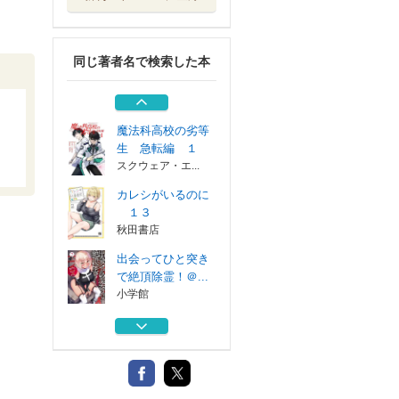
出会ってひと突き
で絶頂除霊！＠...
小学館
同じ著者名で検索した本
魔法科高校の劣等
生 インベージ...
スクウェア・エ...
魔法科高校の劣等
生 急転編 １
スクウェア・エ...
カレシがいるのに
１３
秋田書店
出会ってひと突き
で絶頂除霊！＠...
小学館
魔法科高校の劣等
生 インベージ...
スクウェア・エ...
魔法科高校の劣等