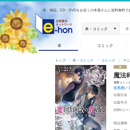
本、雑誌、CD・DVDをお近くの本屋さんに送料無料で
本
コミック
トップ
本・コミック
コミック
マニ
魔法
電撃コミッ
佐島勤／
出版社名
出版年月
ISBNコー
税込価格