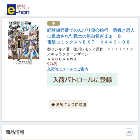
経験値貯蓄でのんびり傷心旅行 勇者と恋人
に追放された戦士の無自覚ざまぁ ８
電撃コミックスＮＥＸＴ Ｎ４４０－０８
奏ヨシキ／著 徳川レモン／原作 ｒｉｒｉｔｔｏ
／キャラクターデザイン
ＫＡＤＯＫＡＷＡ
924円
入荷時にメールでご案内
商品情報