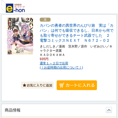
カバンの勇者の異世界のんびり旅 実は「カ
バン」は何でも吸収できるし、日本から何で
も取り寄せができるチート武器でした ２
電撃コミックスＮＥＸＴ Ｎ６７２－０２
きしだしき／漫画 茨木野／原作 いずみけい／キ
ャラクター原案
ＫＡＤＯＫＡＷＡ
935円
通常１～２日で出荷
(！お盆時期の出荷について！)
商品情報