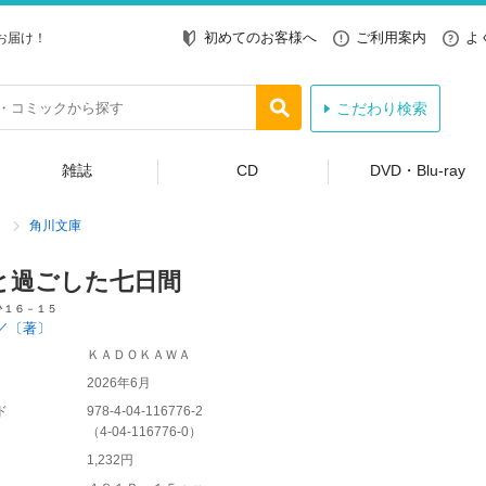
初めてのお客様へ
ご利用案内
よ
お届け！
こだわり検索
雑誌
CD
DVD・Blu-ray
角川文庫
と過ごした七日間
ひ１６－１５
／〔著〕
ＫＡＤＯＫＡＷＡ
2026年6月
ド
978-4-04-116776-2
（
4-04-116776-0
）
1,232円