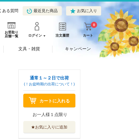
くある質問
最近見た商品
お気に入り
0
お受取り
ログイン
注文履歴
カート
店舗一覧
文具・雑貨
キャンペーン
通常１～２日で出荷
(！お盆時期の出荷について！)
カートに入れる
お一人様１点限り
★お気に入りに追加