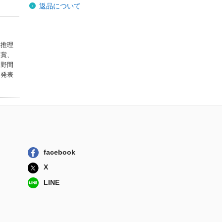
返品について
本推理
芸賞、
回野間
を発表
facebook
X
LINE