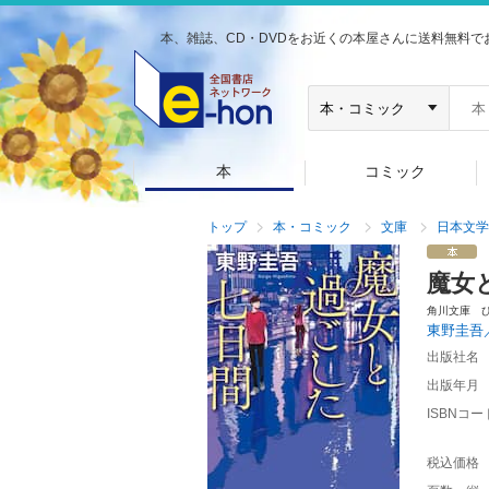
本、雑誌、CD・DVDをお近くの本屋さんに送料無料で
本
コミック
トップ
本・コミック
文庫
日本文学
魔女
角川文庫 
東野圭吾
出版社名
出版年月
ISBNコー
税込価格