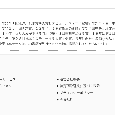
』で第３１回江戸川乱歩賞を受賞しデビュー。９９年『秘密』で第５２回日
』で第１３４回直木賞、１２年『ナミヤ雑貨店の奇蹟』で第７回中央公論文
、１４年『祈りの幕が下りる時』で第４８回吉川英治文学賞、１９年に第１
２４年に第２８回日本ミステリー文学大賞を受賞。長年にわたり多彩な作品
受章（本データはこの書籍が刊行された当時に掲載されていたものです）
用サービス
運営会社概要
店について
特定商取引法に基づく表示
プライバシーポリシー
会員規約