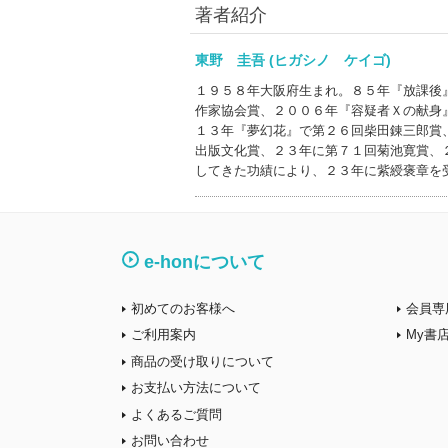
著者紹介
東野 圭吾 (ヒガシノ ケイゴ)
１９５８年大阪府生まれ。８５年『放課後
作家協会賞、２００６年『容疑者Ｘの献身
１３年『夢幻花』で第２６回柴田錬三郎賞
出版文化賞、２３年に第７１回菊池寛賞、
してきた功績により、２３年に紫綬褒章を
e-honについて
初めてのお客様へ
会員専
ご利用案内
My書
商品の受け取りについて
お支払い方法について
よくあるご質問
お問い合わせ