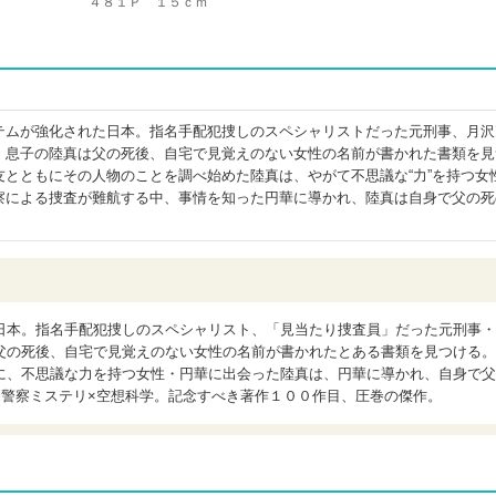
４８１Ｐ １５ｃｍ
テムが強化された日本。指名手配犯捜しのスペシャリストだった元刑事、月沢
。息子の陸真は父の死後、自宅で見覚えのない女性の名前が書かれた書類を見
友とともにその人物のことを調べ始めた陸真は、やがて不思議な“力”を持つ女
察による捜査が難航する中、事情を知った円華に導かれ、陸真は自身で父の死
日本。指名手配犯捜しのスペシャリスト、「見当たり捜査員」だった元刑事・
父の死後、自宅で見覚えのない女性の名前が書かれたとある書類を見つける。
に、不思議な力を持つ女性・円華に出会った陸真は、円華に導かれ、自身で父
×警察ミステリ×空想科学。記念すべき著作１００作目、圧巻の傑作。