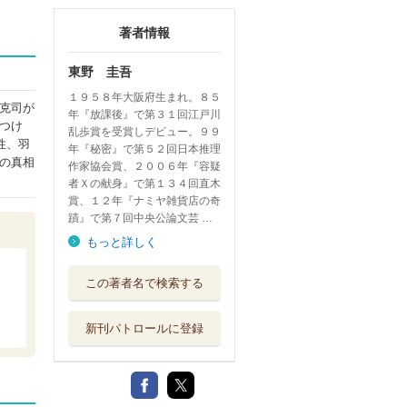
著者情報
東野 圭吾
１９５８年大阪府生まれ。８５
克司が
年『放課後』で第３１回江戸川
つけ
乱歩賞を受賞しデビュー。９９
性、羽
年『秘密』で第５２回日本推理
の真相
作家協会賞、２００６年『容疑
者Ｘの献身』で第１３４回直木
賞、１２年『ナミヤ雑貨店の奇
蹟』で第７回中央公論文芸 …
もっと詳しく
この著者名で検索する
新刊パトロールに登録