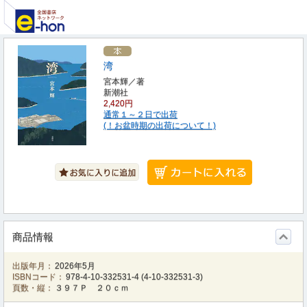
湾
宮本輝／著
新潮社
2,420円
通常１～２日で出荷
(！お盆時期の出荷について！)
商品情報
出版年月：
2026年5月
ISBNコード：
978-4-10-332531-4
(
4-10-332531-3
)
頁数・縦：
３９７Ｐ ２０ｃｍ