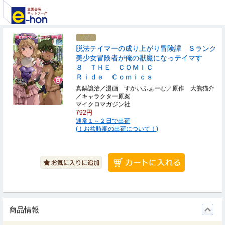
脱法テイマーの成り上がり冒険譚 Ｓランク
美少女冒険者が俺の獣魔になっテイマす
８ ＴＨＥ ＣＯＭＩＣ
Ｒｉｄｅ Ｃｏｍｉｃｓ
真鍋譲治／漫画 すかいふぁーむ／原作 大熊猫介
／キャラクター原案
マイクロマガジン社
792円
通常１～２日で出荷
(！お盆時期の出荷について！)
商品情報