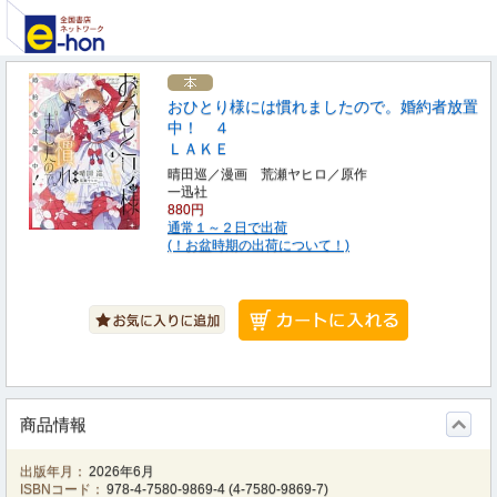
おひとり様には慣れましたので。婚約者放置
中！ ４
ＬＡＫＥ
晴田巡／漫画 荒瀬ヤヒロ／原作
一迅社
880円
通常１～２日で出荷
(！お盆時期の出荷について！)
商品情報
出版年月：
2026年6月
ISBNコード：
978-4-7580-9869-4
(
4-7580-9869-7
)