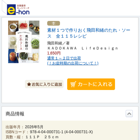
素材１つで作りおく飛田和緒のたれ・ソー
ス 全１１５レシピ
飛田和緒／著
ＫＡＤＯＫＡＷＡ ＬｉｆｅＤｅｓｉｇｎ
1,650円
通常１～２日で出荷
(！お盆時期の出荷について！)
商品情報
出版年月：
2026年5月
ISBNコード：
978-4-04-000731-1
(
4-04-000731-X
)
頁数・縦：
１１１Ｐ ２５ｃｍ