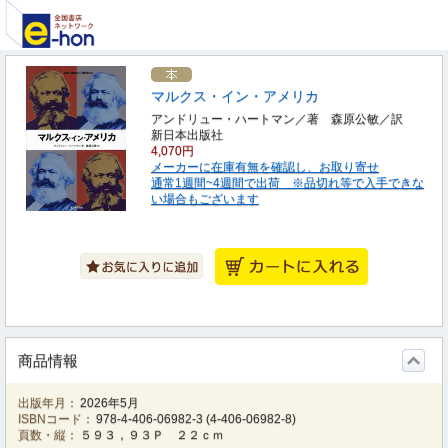
マルクス・イン・アメリカ
アンドリュー・ハートマン／著 森原公敏／訳
新日本出版社
4,070円
メーカーに在庫有無を確認し、お取り寄せ
通常1週間~4週間で出荷 ※品切れ等で入手できな
い場合もございます
商品情報
出版年月：
2026年5月
ISBNコード：
978-4-406-06982-3
(
4-406-06982-8
)
頁数・縦：
５９３，９３Ｐ ２２ｃｍ