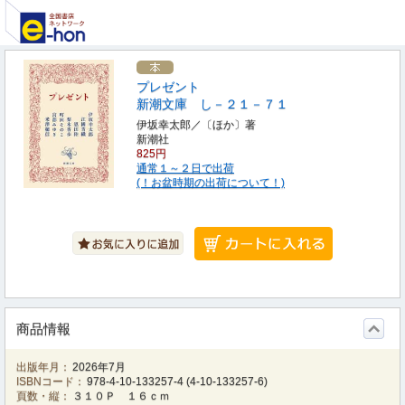
プレゼント
新潮文庫 し－２１－７１
伊坂幸太郎／〔ほか〕著
新潮社
825円
通常１～２日で出荷
(！お盆時期の出荷について！)
商品情報
出版年月：
2026年7月
ISBNコード：
978-4-10-133257-4
(
4-10-133257-6
)
頁数・縦：
３１０Ｐ １６ｃｍ