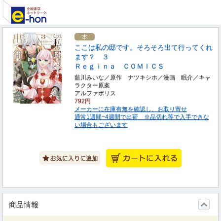
ここは私の邸です。そろそろ出て行ってくれ
ます？ ３
Ｒｅｇｉｎａ ＣＯＭＩＣＳ
藍川みいな／原作 ナツキシホ／漫画 眠介／キャ
ラクター原案
アルファポリス
792円
メーカーに在庫有無を確認し、お取り寄せ
通常1週間~4週間で出荷 ※品切れ等で入手できな
い場合もございます
商品情報