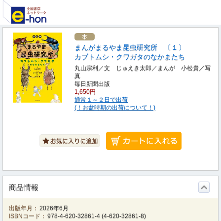
まんがまるやま昆虫研究所 〔１〕
カブトムシ・クワガタのなかまたち
丸山宗利／文 じゅえき太郎／まんが 小松貴／写
真
毎日新聞出版
1,650円
通常１～２日で出荷
(！お盆時期の出荷について！)
商品情報
出版年月：
2026年6月
ISBNコード：
978-4-620-32861-4
(
4-620-32861-8
)