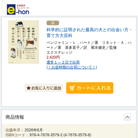
科学的に証明された最高の犬との出会い方・
育て方大百科
ベンジャミン・Ｌ．ハート／著 リネット・Ａ．ハ
ート／著 喜多直子／訳 菊水健史／監修
エクスナレッジ
2,420円
通常１～２日で出荷
(！お盆時期の出荷について！)
商品情報
出版年月：
2026年6月
ISBNコード：
978-4-7678-3579-2
(
4-7678-3579-8
)