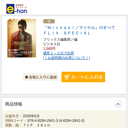
『Ｍｉｃｈａｅｌ／マイケル』のすべて
ＦＬＩＸ ＳＰＥＣＩＡＬ
フリックス編集部／編
ビジネス社
1,540円
通常１～２日で出荷
(！お盆時期の出荷について！)
商品情報
出版年月：
2026年6月
ISBNコード：
978-4-8284-2841-3
(
4-8284-2841-0
)
頁数・縦：
７１Ｐ ２９ｃｍ