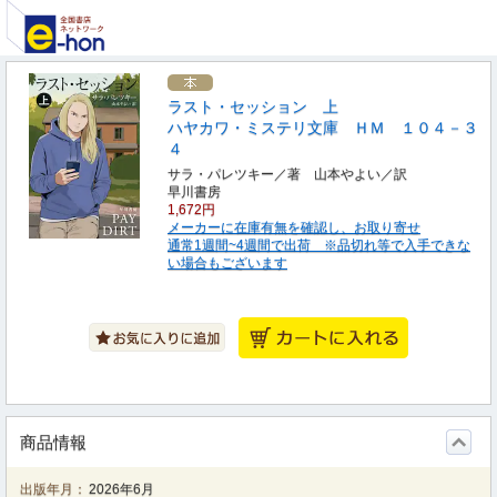
ラスト・セッション 上
ハヤカワ・ミステリ文庫 ＨＭ １０４－３
４
サラ・パレツキー／著 山本やよい／訳
早川書房
1,672円
メーカーに在庫有無を確認し、お取り寄せ
通常1週間~4週間で出荷 ※品切れ等で入手できな
い場合もございます
商品情報
出版年月：
2026年6月