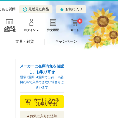
くある質問
最近見た商品
お気に入り
0
お受取り
ログイン
注文履歴
カート
店舗一覧
文具・雑貨
キャンペーン
メーカーに在庫有無を確認
し、お取り寄せ
通常1週間~4週間で出荷 ※品
切れ等で入手できない場合もご
ざいます
カートに入れる
（お取り寄せ）
★お気に入りに追加