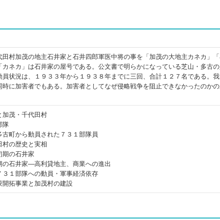
代田村加茂の地主石井家と石井四郎軍医中将の事を「加茂の大地主カネカ」「
「カネカ」は石井家の屋号である。公文書で明らかになっている芝山・多古の
動員状況は、１９３３年から１９３８年までに三回、合計１２７名である。我
同時に加害者でもある。加害者としてなぜ侵略戦争を阻止できなかったのかの
と加茂・千代田村
部隊
多古町から動員された７３１部隊員
田村の歴史と実相
初期の石井家
期の石井家―高利貸地主、商業への進出
７３１部隊への動員・軍事経済依存
蒙開拓事業と加茂村の建設