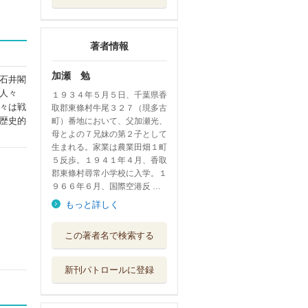
著者情報
加瀬 勉
石井閣
人々
１９３４年５月５日、千葉県香
々は戦
取郡東條村牛尾３２７（現多古
歴史的
町）番地において、父加瀬光、
母とよの７兄妹の第２子として
生まれる。家業は農業田畑１町
５反歩。１９４１年４月、香取
郡東條村尋常小学校に入学。１
９６６年６月、国際空港反 …
もっと詳しく
この著者名で検索する
新刊パトロールに登録