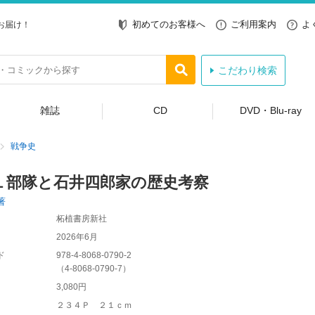
初めてのお客様へ
ご利用案内
よ
お届け！
こだわり検索
雑誌
CD
DVD・Blu-ray
戦争史
１部隊と石井四郎家の歴史考察
著
柘植書房新社
2026年6月
ド
978-4-8068-0790-2
（
4-8068-0790-7
）
3,080円
２３４Ｐ ２１ｃｍ