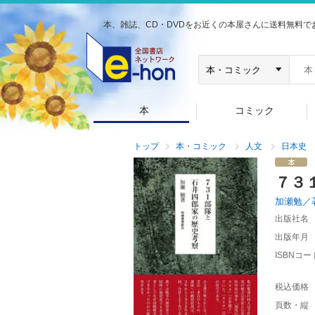
本、雑誌、CD・DVDをお近くの本屋さんに送料無料で
本
コミック
トップ
本・コミック
人文
日本史
７３
加瀬勉／
出版社名
出版年月
ISBNコー
税込価格
頁数・縦