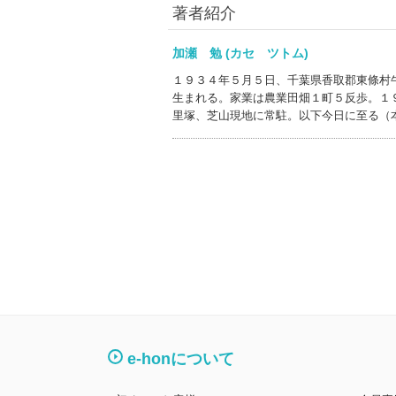
著者紹介
加瀬 勉 (カセ ツトム)
１９３４年５月５日、千葉県香取郡東條村
生まれる。家業は農業田畑１町５反歩。１
里塚、芝山現地に常駐。以下今日に至る（
e-honについて