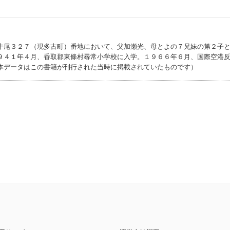
牛尾３２７（現多古町）番地において、父加瀬光、母とよの７兄妹の第２子
９４１年４月、香取郡東條村尋常小学校に入学。１９６６年６月、国際空港
本データはこの書籍が刊行された当時に掲載されていたものです）