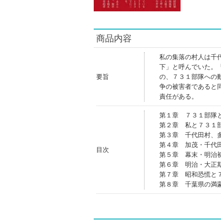
商品内容
私の集落の村人は千
下」と呼んでいた。
要旨
の、７３１部隊への
争の被害者であると
責任がある。
第１章 ７３１部隊
第２章 私と７３１
第３章 千代田村、
第４章 加茂・千代
目次
第５章 幕末・明治
第６章 明治・大正
第７章 昭和恐慌と
第８章 千葉県の満