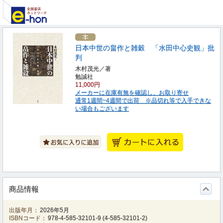
日本中世の畠作と雑穀 「水田中心史観」批
判
木村茂光／著
勉誠社
11,000円
メーカーに在庫有無を確認し、お取り寄せ
通常1週間~4週間で出荷 ※品切れ等で入手できな
い場合もございます
商品情報
出版年月：
2026年5月
ISBNコード：
978-4-585-32101-9
(
4-585-32101-2
)