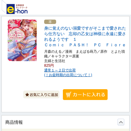
身に覚えのない溺愛ですがそこまで愛された
ら仕方ない 忘却の乙女は神様に永遠に愛さ
れるようです １
Ｃｏｍｉｃ ＰＡＳＨ！ ＰＣ Ｆｉｏｒｅ
月森のえる／漫画 まえばる蒔乃／原作 とよた瑣
織／キャラクター原案
主婦と生活社
825円
通常１～２日で出荷
(！お盆時期の出荷について！)
商品情報