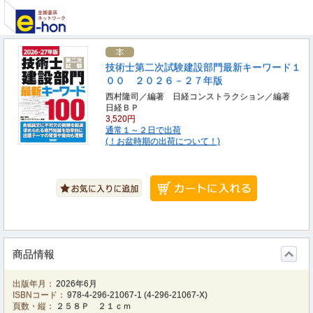
技術士第二次試験建設部門最新キーワード１
００ ２０２６－２７年版
西村隆司／編著 日経コンストラクション／編著
日経ＢＰ
3,520円
通常１～２日で出荷
(！お盆時期の出荷について！)
商品情報
出版年月：
2026年6月
ISBNコード：
978-4-296-21067-1
(
4-296-21067-X
)
頁数・縦：
２５８Ｐ ２１ｃｍ