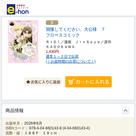
我慢してください、大公様 ７
フロースコミック
ＲＩＤＩ／漫画 ＪｉｎＳｏｙｅ／原作
ＫＡＤＯＫＡＷＡ
1,430円
通常１～２日で出荷
(！お盆時期の出荷について！)
商品情報
出版年月：
2026年6月
ISBNコード：
978-4-04-660143-8
(
4-04-660143-4
)
頁数・縦：
１８８Ｐ １９ｃｍ