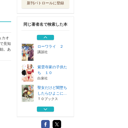
新刊パトロールに登録
ローワライ １
講談社
同じ著者名で検索した本
紫雲寺家の子供た
ち ９
白泉社
ュカオ
で見知
ローワライ ２
始。あ
講談社
紫雲寺家の子供た
ち １０
白泉社
聖女だけど闇堕ち
したらひよこに...
ＴＯブックス
ローワライ １
講談社