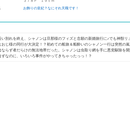
３７８Ｐ １９ｃｍ
名
お飾りの皇妃？なにそれ天職です！
長い別れを終え、シャノンは旦那様のフィズと念願の新婚旅行に♪でも神獣リ
なおじ様の同行が大決定！？初めての船旅＆船酔いのシャノン一行は突然の嵐
はならず者だらけの無法地帯だった。シャノンは虫取り網を手に悪党駆除を開
はずなのに、いろいろ事件がやってきちゃったっっ！？