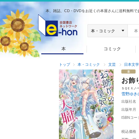
本、雑誌、CD・DVDをお近くの本屋さんに送料無料で
本
コミック
トップ
本・コミック
文芸
日本文学
お飾
ＳＱＥＸノ
雪野ゆき
出版社名
出版年月
ISBNコー
税込価格