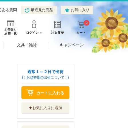
くある質問
最近見た商品
お気に入り
0
お受取り
ログイン
注文履歴
カート
店舗一覧
文具・雑貨
キャンペーン
通常１～２日で出荷
(！お盆時期の出荷について！)
カートに入れる
★お気に入りに追加
聖女だけど闇堕ち
したらひよこに...
ＴＯブックス