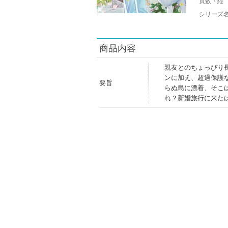
頁数・縦
シリーズ
商品内容
親友とのちょっぴり
ンに加え、超過保護
要旨
らぬ島に漂着、そこ
れ？新婚旅行に来た