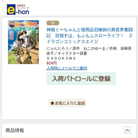
神猫ミーちゃんと猫用品召喚師の異世界奮闘
記 目指すは、もふもふスローライフ！ ２
ドラゴンコミックスエイジ
にゃんたろう／原作 ねこのゆーま／作画 岩崎美
奈子／キャラクター原案
ＫＡＤＯＫＡＷＡ
924円
入荷時にメールでご案内
商品情報