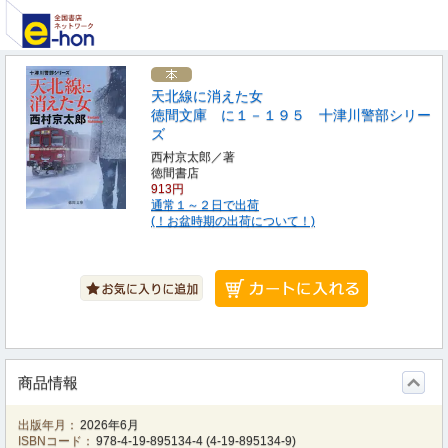
天北線に消えた女
徳間文庫 に１－１９５ 十津川警部シリー
ズ
西村京太郎／著
徳間書店
913円
通常１～２日で出荷
(！お盆時期の出荷について！)
商品情報
出版年月：
2026年6月
ISBNコード：
978-4-19-895134-4
(
4-19-895134-9
)