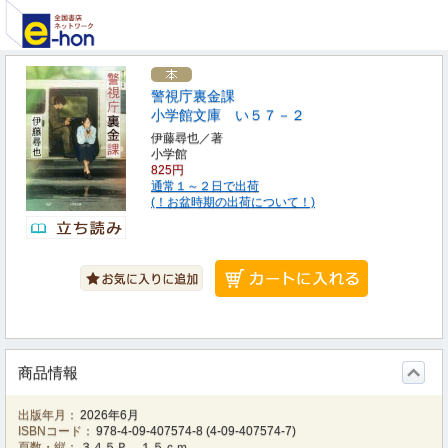
警視庁裏金課
小学館文庫 い５７－２
伊藤尋也／著
小学館
825円
通常１～２日で出荷
(！お盆時期の出荷について！)
商品情報
出版年月：
2026年6月
ISBNコード：
978-4-09-407574-8
(
4-09-407574-7
)
頁数・縦：
３４５Ｐ １５ｃｍ