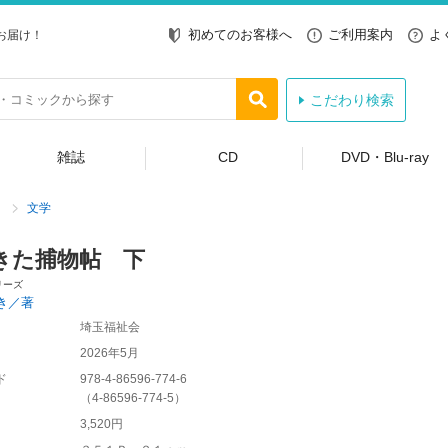
初めてのお客様へ
ご利用案内
よ
お届け！
こだわり検索
雑誌
CD
DVD・Blu-ray
文学
きた捕物帖 下
リーズ
き／著
埼玉福祉会
2026年5月
ド
978-4-86596-774-6
（
4-86596-774-5
）
3,520円