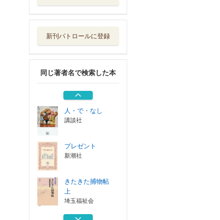
きたきた捕物帖
上
埼玉福祉会
新刊パトロールに登録
龍は眠る ＧＩＦ
ＴＥＤ異能の少...
秋田書店
同じ著者名で検索した本
おまえさん 上
講談社
人・で・なし
講談社
プレゼント
新潮社
きたきた捕物帖
上
埼玉福祉会
龍は眠る ＧＩＦ