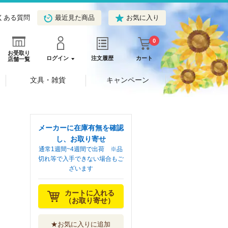
くある質問
最近見た商品
お気に入り
0
お受取り
ログイン
注文履歴
カート
店舗一覧
文具・雑貨
キャンペーン
メーカーに在庫有無を確認
し、お取り寄せ
通常1週間~4週間で出荷 ※品
切れ等で入手できない場合もご
ざいます
カートに入れる
（お取り寄せ）
★お気に入りに追加