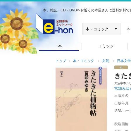
本、雑誌、CD・DVDをお近くの本屋さんに送料無料で
本
コミック
トップ
本・コミック
文芸
日本文学
きた
大活字本シ
宮部みゆ
出版社名
出版年月
ISBNコー
税込価格