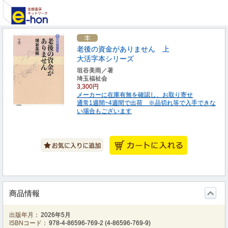
老後の資金がありません 上
大活字本シリーズ
垣谷美雨／著
埼玉福祉会
3,300円
メーカーに在庫有無を確認し、お取り寄せ
通常1週間~4週間で出荷 ※品切れ等で入手できな
い場合もございます
商品情報
出版年月：
2026年5月
ISBNコード：
978-4-86596-769-2
(
4-86596-769-9
)