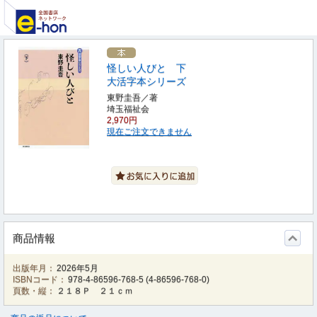
怪しい人びと 下
大活字本シリーズ
東野圭吾／著
埼玉福祉会
2,970円
現在ご注文できません
商品情報
出版年月：
2026年5月
ISBNコード：
978-4-86596-768-5
(
4-86596-768-0
)
頁数・縦：
２１８Ｐ ２１ｃｍ