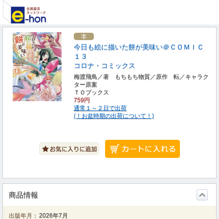
今日も絵に描いた餅が美味い＠ＣＯＭＩＣ
１３
コロナ・コミックス
梅渡飛鳥／著 もちもち物質／原作 転／キャラク
ター原案
ＴＯブックス
759円
通常１～２日で出荷
(！お盆時期の出荷について！)
商品情報
出版年月：
2026年7月