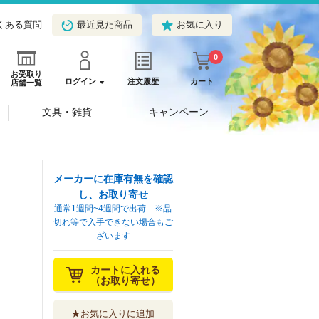
くある質問
最近見た商品
お気に入り
0
お受取り
ログイン
注文履歴
カート
店舗一覧
文具・雑貨
キャンペーン
メーカーに在庫有無を確認
し、お取り寄せ
通常1週間~4週間で出荷 ※品
切れ等で入手できない場合もご
ざいます
カートに入れる
（お取り寄せ）
★お気に入りに追加