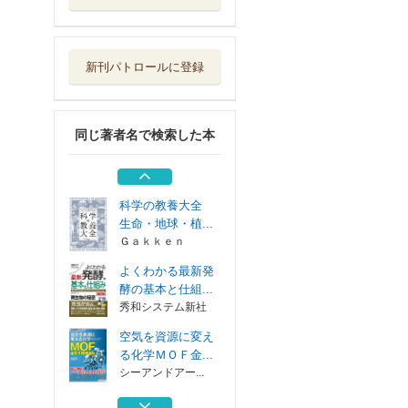
空気を資源に変え
る化学ＭＯＦ金...
シーアンドアー...
新刊パトロールに登録
よくわかる最新化
学熱力学の基本...
秀和システム新社
同じ著者名で検索した本
世界が驚愕した江
戸の医学
シーアンドアー...
科学の教養大全
生命・地球・植...
Ｇａｋｋｅｎ
よくわかる最新発
酵の基本と仕組...
秀和システム新社
空気を資源に変え
る化学ＭＯＦ金...
シーアンドアー...
よくわかる最新化