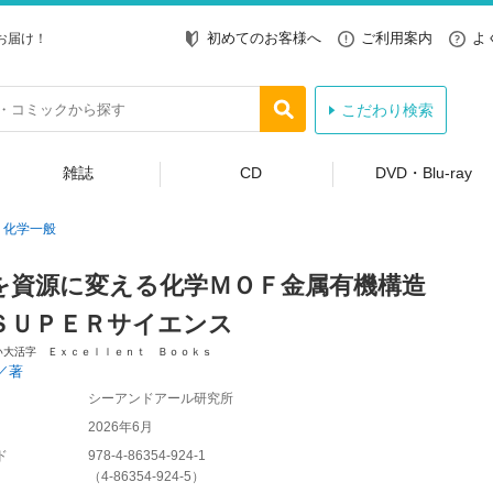
初めてのお客様へ
ご利用案内
よ
お届け！
こだわり検索
雑誌
CD
DVD・Blu-ray
化学一般
を資源に変える化学ＭＯＦ金属有機構造
ＳＵＰＥＲサイエンス
い大活字 Ｅｘｃｅｌｌｅｎｔ Ｂｏｏｋｓ
／著
シーアンドアール研究所
2026年6月
ド
978-4-86354-924-1
（
4-86354-924-5
）