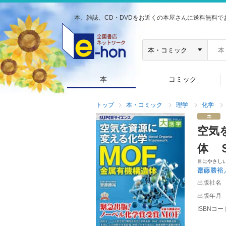
本、雑誌、CD・DVDをお近くの本屋さんに送料無料で
本
コミック
トップ
本・コミック
理学
化学
空気
体 
目にやさし
齋藤勝裕
出版社名
出版年月
ISBNコー