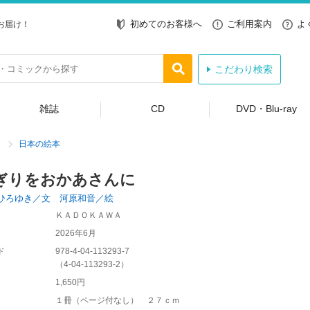
初めてのお客様へ
ご利用案内
よ
お届け！
こだわり検索
雑誌
CD
DVD・Blu-ray
日本の絵本
ぎりをおかあさんに
ひろゆき／文 河原和音／絵
ＫＡＤＯＫＡＷＡ
2026年6月
ド
978-4-04-113293-7
（
4-04-113293-2
）
1,650円
１冊（ページ付なし） ２７ｃｍ