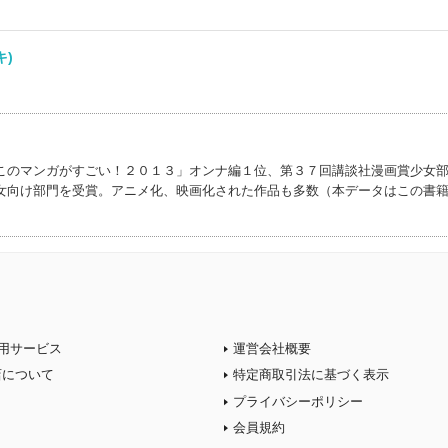
ユキ)
このマンガがすごい！２０１３」オンナ編１位、第３７回講談社漫画賞少女
女向け部門を受賞。アニメ化、映画化された作品も多数（本データはこの書
用サービス
運営会社概要
店について
特定商取引法に基づく表示
プライバシーポリシー
会員規約