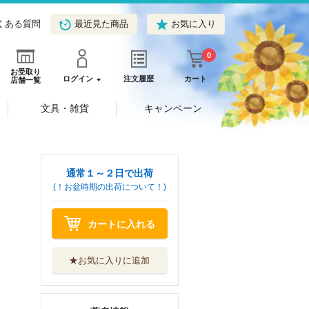
くある質問
最近見た商品
お気に入り
0
お受取り
ログイン
注文履歴
カート
店舗一覧
文具・雑貨
キャンペーン
通常１～２日で出荷
(！お盆時期の出荷について！)
カートに入れる
★お気に入りに追加