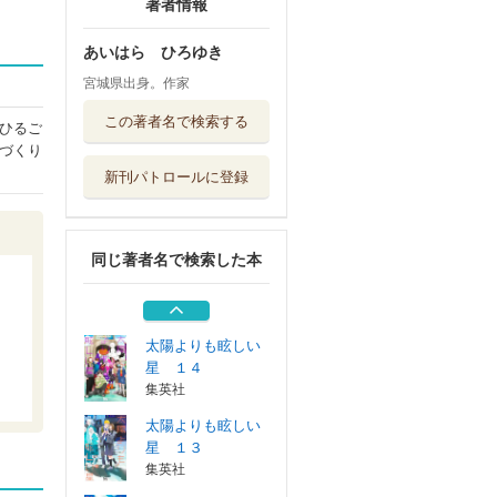
著者情報
あいはら ひろゆき
宮城県出身。作家
太陽よりも眩しい
この著者名で検索する
星 １３
ひるご
集英社
づくり
新刊パトロールに登録
太陽よりも眩しい
星 １２
集英社
同じ著者名で検索した本
太陽よりも眩しい
星 １１
集英社
太陽よりも眩しい
星 １４
集英社
太陽よりも眩しい
星 １３
集英社