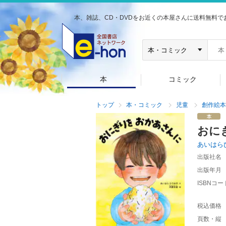
本、雑誌、CD・DVDをお近くの本屋さんに送料無料で
本
コミック
トップ
本・コミック
児童
創作絵本
おに
あいはら
出版社名
出版年月
ISBNコー
税込価格
頁数・縦