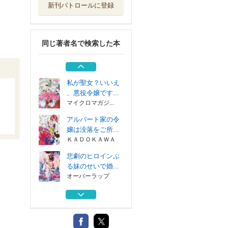
新刊パトロールに登録
旦那様は妻の私よ
り幼馴染の方が...
アルファポリス
同じ著者名で検索した本
氷の侯爵様に甘や
かされたいっ！...
ＴＯブックス
私が聖女？いいえ
、悪役令嬢です...
マイクロマガジ...
アルバート家の令
嬢は没落をご所...
ＫＡＤＯＫＡＷＡ
悲劇のヒロインぶ
る妹のせいで婚...
オーバーラップ
旦那様は妻の私よ
り幼馴染の方が...
アルファポリス