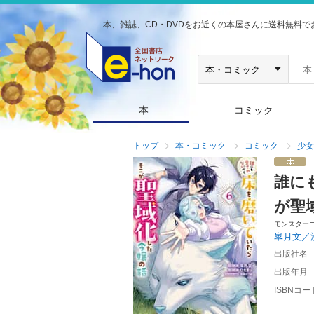
本、雑誌、CD・DVDをお近くの本屋さんに送料無料で
本
コミック
トップ
本・コミック
コミック
少女
誰に
が聖
モンスター
皐月文／
出版社名
出版年月
ISBNコー