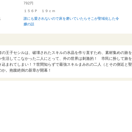
792円
１５６Ｐ １９ｃｍ
名
誰にも愛されないので床を磨いていたらそこが聖域化した令
嬢の話
者の王子セシルは、破壊されたスキルの水晶を作り直すため、素材集めの旅を
か生活してこなかった二人にとって、外の世界は刺激的！ 市民に扮して旅を
き込まれてしまい！？世間知らずで最強スキルまみれの二人（とその側近と聖
のか。抱腹絶倒の新章が開幕！