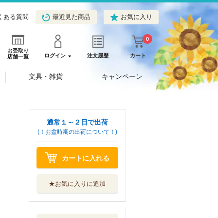
くある質問
最近見た商品
お気に入り
0
お受取り
ログイン
注文履歴
カート
店舗一覧
文具・雑貨
キャンペーン
通常１～２日で出荷
(！お盆時期の出荷について！)
カートに入れる
★お気に入りに追加
悲劇のヒロインぶ
る妹のせいで婚...
オーバーラップ