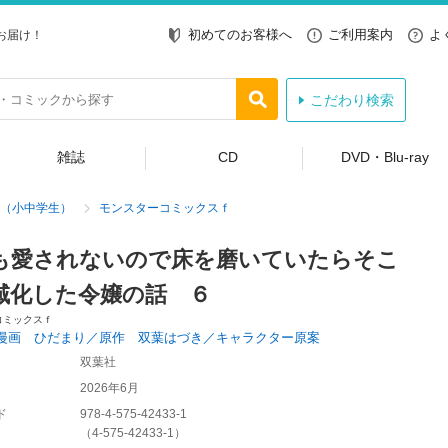
初めてのお客様へ
ご利用案内
よ
お届け！
こだわり検索
雑誌
CD
DVD・Blu-ray
（小中学生）
モンスターコミックスｆ
も愛されないので床を磨いていたらそこ
域化した令嬢の話 ６
コミックスｆ
漫画 ひだまり／原作 双葉はづき／キャラクター原案
双葉社
2026年6月
ド
978-4-575-42433-1
（
4-575-42433-1
）